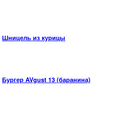
quantity
Шницель из курицы
Бургер AVgust 13 (баранина)