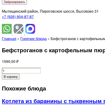
Забронировать
Мытищинский район, Пироговское шоссе, Высоково 31
+7 (926) 904-87-87
Главная
»
Горячие блюда
»
Бефстроганов с картофельным
Бефстроганов с картофельным пюр
1590,00
₽
Бефстроганов
с
В корзину
картофельным
пюре
Похожие блюда
и
белыми
Котлета из баранины с тыквенным
грибами