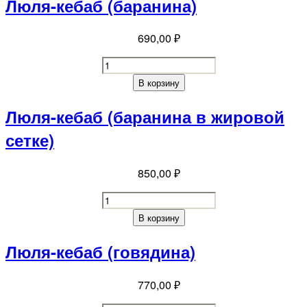
лосося
Люля-кебаб ( баранина)
quantity
690,00
₽
Люля-
кебаб
В корзину
( баранина)
quantity
Люля-кебаб ( баранина в жировой
сетке)
850,00
₽
Люля-
кебаб
В корзину
( баранина
в
Люля-кебаб ( говядина)
жировой
сетке)
770,00
₽
quantity