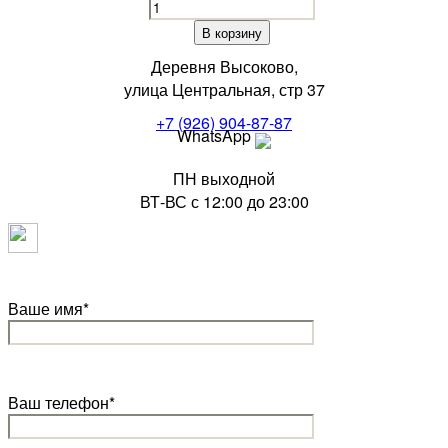
Люля-
кебаб
В корзину
( говядина)
Деревня Высоково,
quantity
улица Центральная, стр 37
+7 (926) 904-87-87
WhatsApp
ПН выходной
ВТ-ВС с 12:00 до 23:00
Ваше имя*
Ваш телефон*