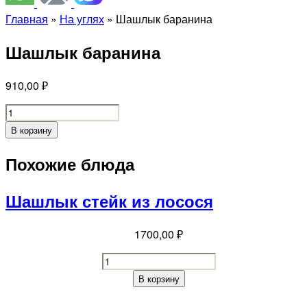
Главная
»
На углях
»
Шашлык баранина
Шашлык баранина
910,00
₽
Шашлык
баранина
В корзину
quantity
Похожие блюда
Шашлык стейк из лосося
1700,00
₽
Шашлык
стейк
В корзину
из