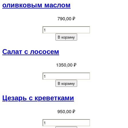
оливковым маслом
790,00
₽
Салат
овощной
В корзину
со
сметаной/
Салат с лососем
с
оливковым
1350,00
₽
маслом
quantity
Салат
с
В корзину
лососем
quantity
Цезарь с креветками
950,00
₽
Цезарь