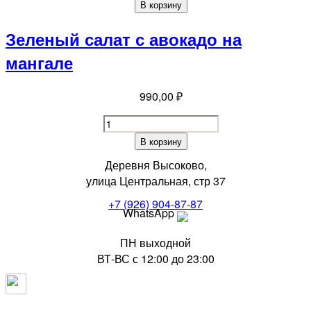
с
В корзину
креветками
quantity
Зеленый салат с авокадо на
мангале
990,00
₽
Зеленый
салат
В корзину
с
Деревня Высоково,
авокадо
улица Центральная, стр 37
на
мангале
+7 (926) 904-87-87
WhatsApp
quantity
ПН выходной
ВТ-ВС с 12:00 до 23:00